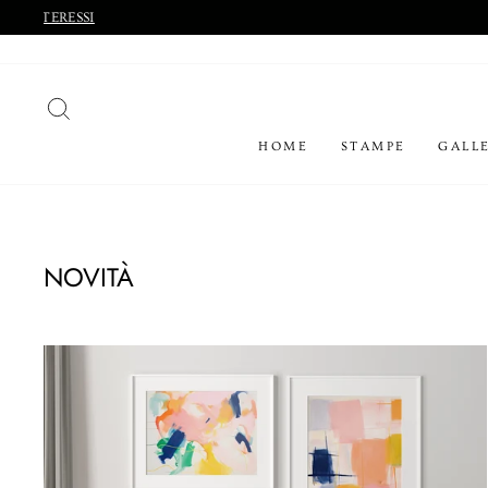
Vai
direttamente
ai
contenuti
CERCA
HOME
STAMPE
GALLE
NOVITÀ