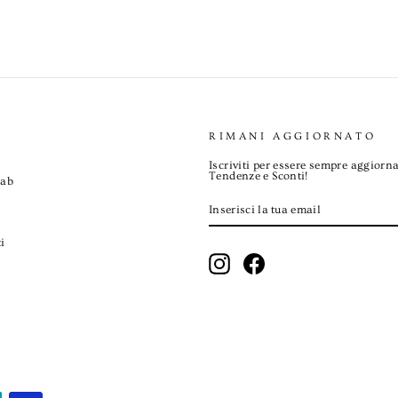
RIMANI AGGIORNATO
Iscriviti per essere sempre aggiorna
Tendenze e Sconti!
Lab
INSERISCI
ISCRIVITI
LA
TUA
EMAIL
i
Instagram
Facebook