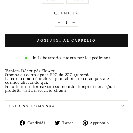
QUANTITÀ
−
+
AGGIUNGI AL CARRELLO
In Laboratorio, pronto per la spedizione
'Papiers Découpés Flower'
Stampa su carta opaca FSC da 200 grammi.
La cornice non è inclusa, puoi abbinare ed acquistare la
cornice
cliccando qui.
Per
ulteriori informazioni
su metodo, tempi di consegna
e
prodotti visita il
servizio clienti
.
FAI UNA DOMANDA
Condividi
Twitta
Aggiungi
Condividi
Tweet
Appuntalo
su
su
un
Facebook
Twitter
pin