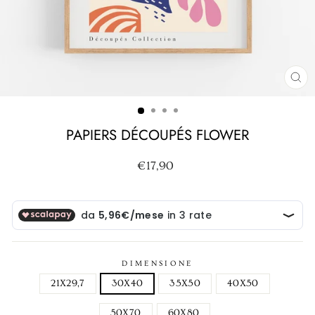
CH
(ES
PAPIERS DÉCOUPÉS FLOWER
Prezzo
€17,90
di
listino
DIMENSIONE
21X29,7
30X40
35X50
40X50
50X70
60X80