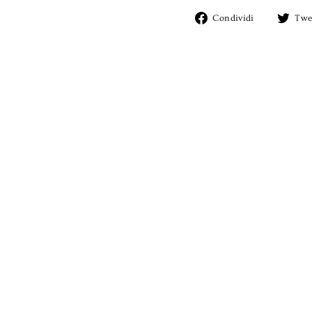
Condividi
Condividi
Twe
su
Facebook