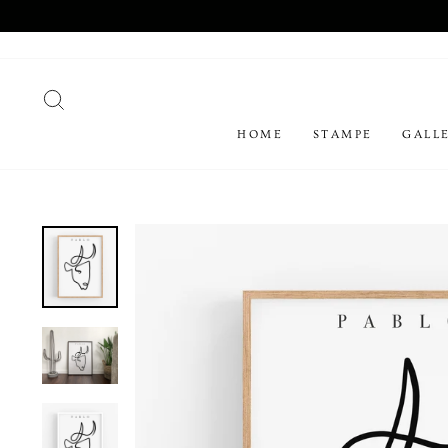
Vai
direttamente
ai
contenuti
CERCA
HOME
STAMPE
GALLE