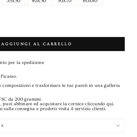
35X50
40X50
50X70
60X80
AGGIUNGI AL CARRELLO
nto per la spedizione
 Picasso.
 composizioni e trasformare le tue pareti in una galleria
 FSC da 200 grammi.
, puoi abbinare ed acquistare la cornice
cliccando qui.
i sulla consegna e prodotti visita il
servizio clienti
.
DA