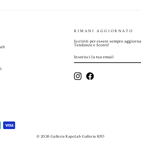
RIMANI AGGIORNATO
Iscriviti per essere sempre aggiorna
Tendenze e Sconti!
Lab
INSERISCI
ISCRIVITI
LA
TUA
EMAIL
i
Instagram
Facebook
© 2026 Galleria KapoLab Galleria KPO