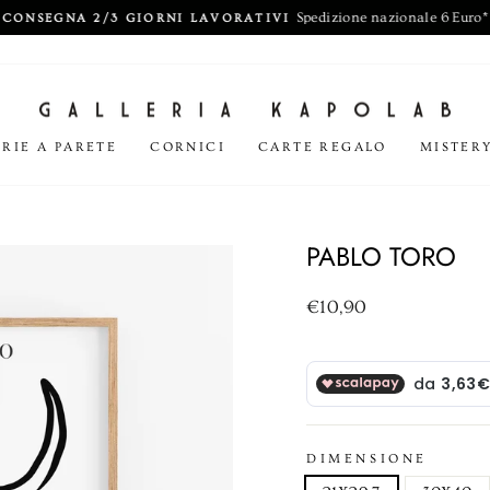
Spedizione nazionale 6 Euro*
CONSEGNA 2/3 GIORNI LAVORATIVI
Metti
in
pausa
presentazione
RIE A PARETE
CORNICI
CARTE REGALO
MISTER
PABLO TORO
Prezzo
€10,90
di
listino
DIMENSIONE