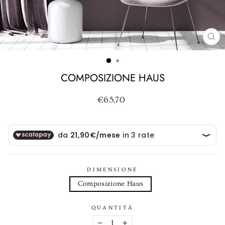
CH
(ES
COMPOSIZIONE HAUS
Prezzo
€65,70
di
listino
DIMENSIONE
Composizione Haus
QUANTITÀ