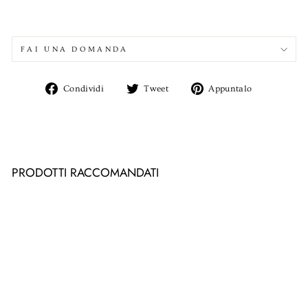
FAI UNA DOMANDA
Condividi
Twitta
Aggiungi
Condividi
Tweet
Appuntalo
su
su
un
Facebook
Twitter
pin
su
Pinterest
PRODOTTI RACCOMANDATI