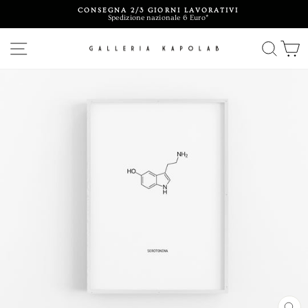
Vai
CONSEGNA 2/3 GIORNI LAVORATIVI
direttamente
Spedizione nazionale 6 Euro*
ai
Metti
contenuti
in
pausa
NAVIGAZIONE DEL SITO
CERC
C
presentazione