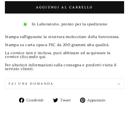
AGGIUNGI AL CARRELLO
In Laboratorio, pronto per la spedizione
Stampa raffigurante la struttura molecolare della Serotonina.
Stampa su carta opaca FSC da 200 grammi alta qualità.
La cornice non è inclusa, puoi abbinare ed acquistare la
cornice
cliccando qui.
Per ulteriori informazioni sulla consegna e prodotti visita il
servizio clienti
.
FAI UNA DOMANDA
Condividi
Twitta
Aggiungi
Condividi
Tweet
Appuntalo
su
su
un
Facebook
Twitter
pin
su
Pinterest