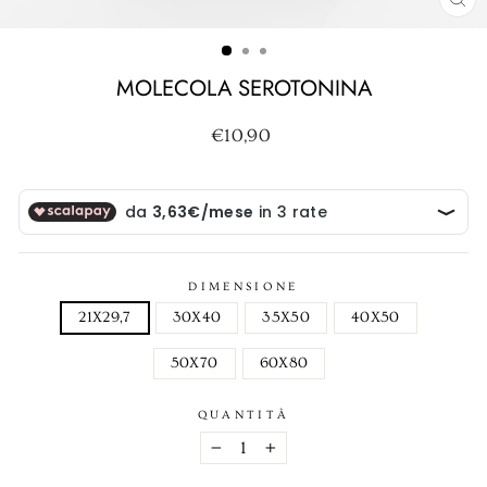
CH
(ES
MOLECOLA SEROTONINA
Prezzo
€10,90
di
listino
DIMENSIONE
21X29,7
30X40
35X50
40X50
50X70
60X80
QUANTITÀ
−
+