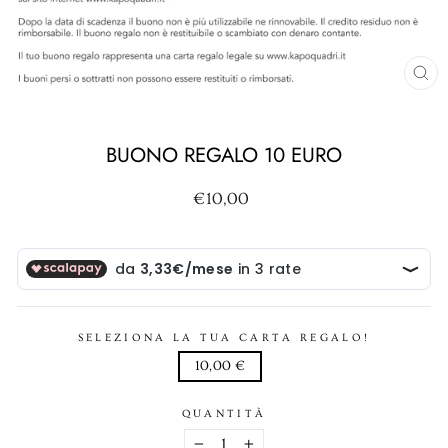
CH
(ES
BUONO REGALO 10 EURO
Prezzo
€10,00
di
listino
SELEZIONA LA TUA CARTA REGALO!
10,00 €
QUANTITÀ