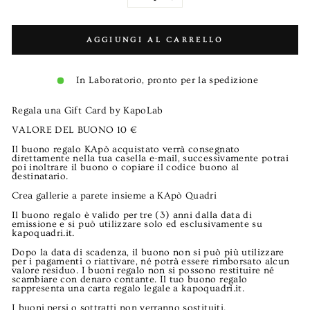
−
+
AGGIUNGI AL CARRELLO
In Laboratorio, pronto per la spedizione
Regala una Gift Card by KapoLab
VALORE DEL BUONO 10 €
Il buono regalo KApò acquistato verrà consegnato
direttamente nella tua casella e-mail, successivamente potrai
poi inoltrare il buono o copiare il codice buono al
destinatario.
Crea gallerie a parete insieme a KApò Quadri
Il buono regalo è valido per tre (3) anni dalla data di
emissione e si può utilizzare solo ed esclusivamente su
kapoquadri.it.
Dopo la data di scadenza, il buono non si può più utilizzare
per i pagamenti o riattivare, né potrà essere rimborsato alcun
valore residuo. I buoni regalo non si possono restituire né
scambiare con denaro contante. Il tuo buono regalo
rappresenta una carta regalo legale a kapoquadri.it.
I buoni persi o sottratti non verranno sostituiti.