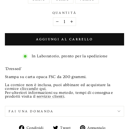
QUANTITÀ
−
+
AGGIUNGI AL CARRELLO
In Laboratorio, pronto per la spedizione
'Dressed'
Stampa su carta opaca FSC da 200 grammi.
La cornice non è inclusa, puoi abbinare ed acquistare la
cornice
cliccando qui.
Per
ulteriori informazioni
su metodo, tempi di consegna
e
prodotti visita il
servizio clienti
.
FAI UNA DOMANDA
Condividi
Twitta
Aggiungi
Condividi
Tweet
Appuntalo