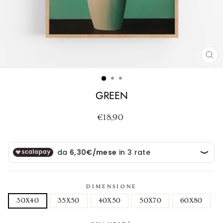
CH
(ES
GREEN
Prezzo
€18,90
di
listino
DIMENSIONE
30X40
35X50
40X50
50X70
60X80