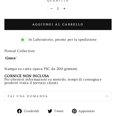
QUANTITÀ
−
+
AGGIUNGI AL CARRELLO
In Laboratorio, pronto per la spedizione
Floreal Collection
'Green'
Stampa su carta opaca FSC da 200 grammi.
CORNICE NON INCLUSA
Per
ulteriori informazioni
su metodo, tempi di consegna
e
prodotti visita il
servizio clienti
.
FAI UNA DOMANDA
Condividi
Twitta
Aggiungi
Condividi
Tweet
Appuntalo
su
su
un