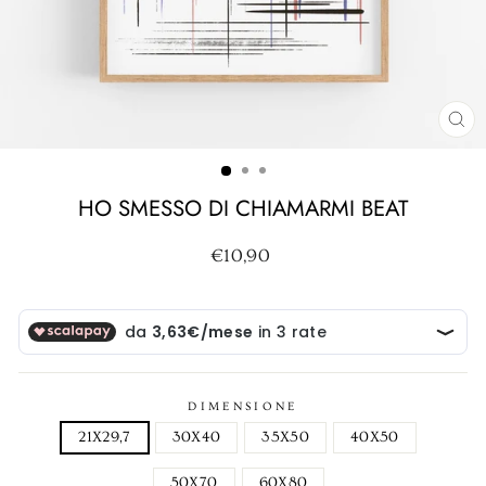
CH
(ES
HO SMESSO DI CHIAMARMI BEAT
Prezzo
€10,90
di
listino
DIMENSIONE
21X29,7
30X40
35X50
40X50
50X70
60X80