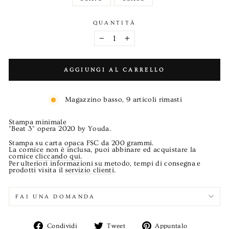
QUANTITÀ
−
+
AGGIUNGI AL CARRELLO
Magazzino basso, 9 articoli rimasti
Stampa minimale
"Beat 3" opera 2020 by Youda.
Stampa su carta opaca FSC da 200 grammi.
La cornice non è inclusa, puoi abbinare ed acquistare la
cornice
cliccando qui.
Per
ulteriori informazioni
su metodo, tempi di consegna
e
prodotti visita il
servizio clienti
.
FAI UNA DOMANDA
Condividi
Twitta
Aggiungi
Condividi
Tweet
Appuntalo