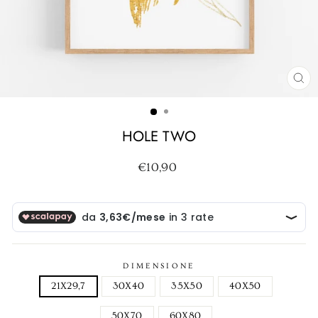
CH
(ES
HOLE TWO
Prezzo
€10,90
di
listino
DIMENSIONE
21X29,7
30X40
35X50
40X50
50X70
60X80