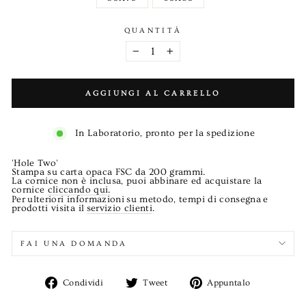
QUANTITÀ
−
+
AGGIUNGI AL CARRELLO
In Laboratorio, pronto per la spedizione
'Hole Two'
Stampa su carta opaca FSC da 200 grammi.
La cornice non è inclusa, puoi abbinare ed acquistare la
cornice
cliccando qui.
Per
ulteriori informazioni
su metodo, tempi di consegna
e
prodotti visita il
servizio clienti
.
FAI UNA DOMANDA
Condividi
Twitta
Aggiungi
Condividi
Tweet
Appuntalo
su
su
un
Facebook
Twitter
pin