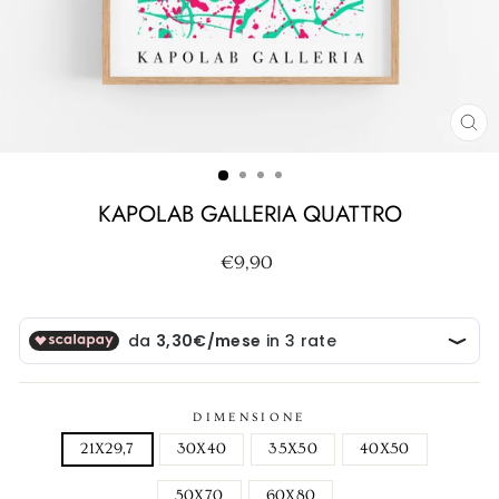
CH
(ES
KAPOLAB GALLERIA QUATTRO
Prezzo
€9,90
di
listino
DIMENSIONE
21X29,7
30X40
35X50
40X50
50X70
60X80