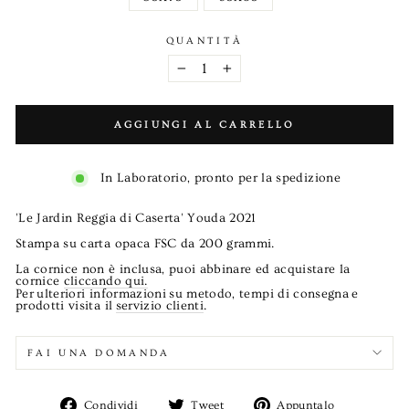
QUANTITÀ
−
+
AGGIUNGI AL CARRELLO
In Laboratorio, pronto per la spedizione
'Le Jardin Reggia di Caserta' Youda 2021
Stampa su carta opaca FSC da 200 grammi.
La cornice non è inclusa, puoi abbinare ed acquistare la
cornice
cliccando qui.
Per
ulteriori informazioni
su metodo, tempi di consegna
e
prodotti visita il
servizio clienti
.
FAI UNA DOMANDA
Condividi
Twitta
Aggiungi
Condividi
Tweet
Appuntalo