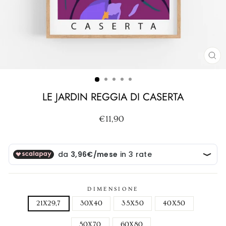
CH
(ES
LE JARDIN REGGIA DI CASERTA
Prezzo
€11,90
di
listino
DIMENSIONE
21X29,7
30X40
35X50
40X50
50X70
60X80