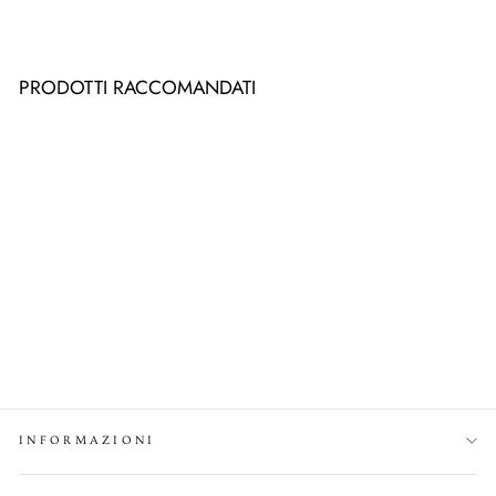
Pinterest
PRODOTTI RACCOMANDATI
LIFE
da €10,90
INFORMAZIONI