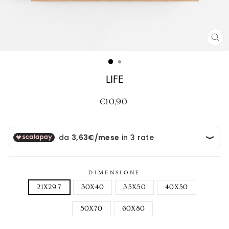
CH
(ES
LIFE
Prezzo
€10,90
di
listino
DIMENSIONE
21X29,7
30X40
35X50
40X50
50X70
60X80