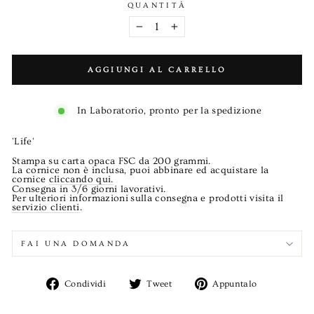
QUANTITÀ
−
+
AGGIUNGI AL CARRELLO
In Laboratorio, pronto per la spedizione
'Life'
Stampa su carta opaca FSC da 200 grammi.
La cornice non è inclusa, puoi abbinare ed acquistare la
cornice
cliccando qui.
Consegna in 3/6 giorni lavorativi.
Per ulteriori informazioni sulla consegna e prodotti visita il
servizio clienti
.
FAI UNA DOMANDA
Condividi
Twitta
Aggiungi
Condividi
Tweet
Appuntalo
su
su
un
Facebook
Twitter
pin
su