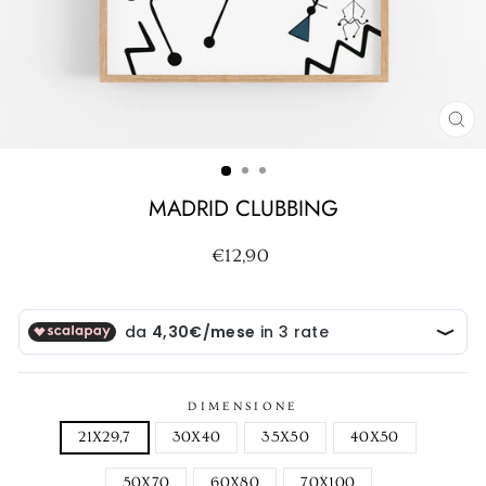
CH
(ES
MADRID CLUBBING
Prezzo
€12,90
di
listino
DIMENSIONE
21X29,7
30X40
35X50
40X50
50X70
60X80
70X100