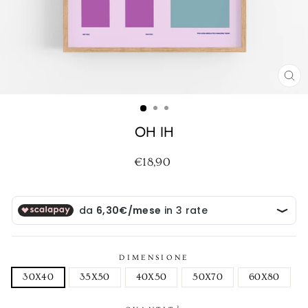
CH
(ES
OH IH
Prezzo
€18,90
di
listino
DIMENSIONE
30X40
35X50
40X50
50X70
60X80