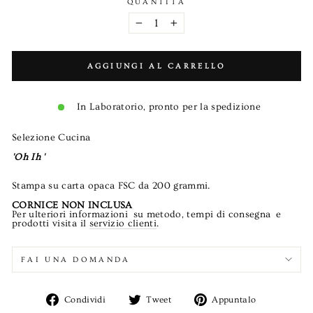
QUANTITÀ
−
+
AGGIUNGI AL CARRELLO
In Laboratorio, pronto per la spedizione
Selezione Cucina
'Oh Ih '
Stampa su carta opaca FSC da 200 grammi.
CORNICE NON INCLUSA
Per
ulteriori informazioni
su metodo, tempi di consegna
e
prodotti visita il
servizio clienti
.
FAI UNA DOMANDA
Condividi
Twitta
Aggiungi
Condividi
Tweet
Appuntalo
su
su
un