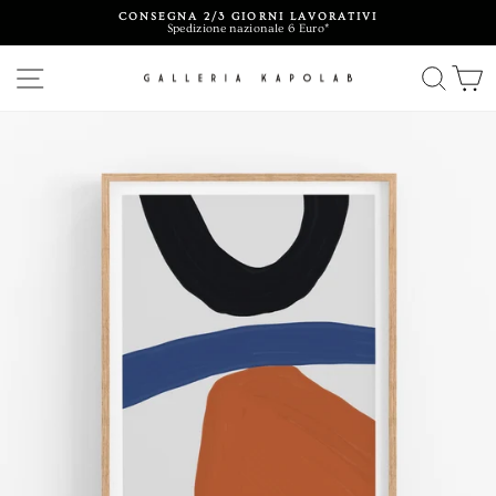
Vai
CONSEGNA 2/3 GIORNI LAVORATIVI
direttamente
Spedizione nazionale 6 Euro*
ai
Metti
contenuti
in
pausa
NAVIGAZIONE DEL SITO
CERC
C
presentazione