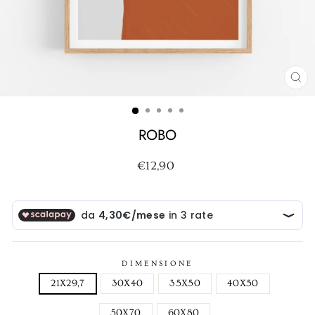
CH
(ES
ROBO
Prezzo
€12,90
di
listino
DIMENSIONE
21X29,7
30X40
35X50
40X50
50X70
60X80